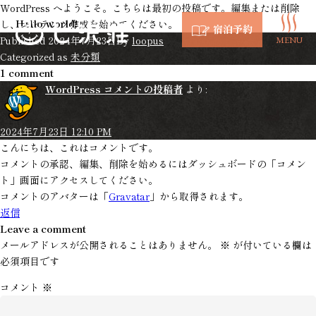
WordPress へようこそ。こちらは最初の投稿です。編集または削除
Hello world!
し、コンテンツ作成を始めてください。
宿泊予約
Published
2024年7月23日
By
loopus
MENU
Categorized as
未分類
1 comment
WordPress コメントの投稿者
より:
2024年7月23日 12:10 PM
こんにちは、これはコメントです。
コメントの承認、編集、削除を始めるにはダッシュボードの「コメン
ト」画面にアクセスしてください。
コメントのアバターは「
Gravatar
」から取得されます。
返信
Leave a comment
メールアドレスが公開されることはありません。
※
が付いている欄は
必須項目です
コメント
※