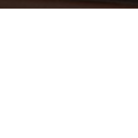
【お詫びと訂正】当館オリジナルカレンダ
ーの記載誤りについて
2026/04/12
平素より当館をご愛顧賜り、誠にありがとうございます。
この度、当館にて配布・販売しておりました「2026年度カレン
ダー4月・5月」におきまして、一部内容に誤りがあることが判
明いたしました。
お手にとっていただいた皆様には、多大なるご迷惑をおかけし
ましたことを深くお詫び申し上げます。
正しくは添付画像の通りとなりますので、ご確認いただけます
と幸いです。