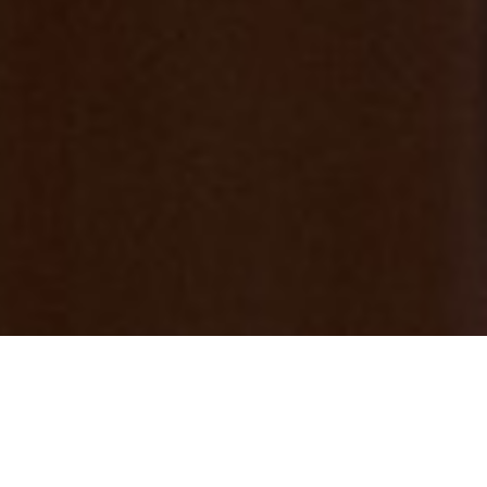
GWで遊び疲れた・・・仕事で疲れた方
「七沢荘 七沢温泉 平日がお得」疲れた
時こそ七沢温泉へGO♨