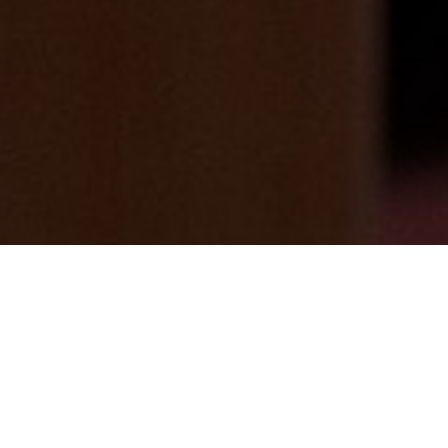
女子露天風呂の植栽剪定【女将】奮闘♪
2024/10/21