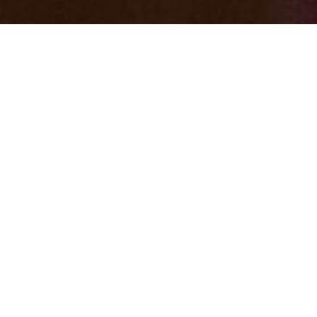
七沢荘の玄関が【インスタスポット】イル
ミネーション点灯中＆スノーマンがお出迎
え中(^O^)／
2024/11/22