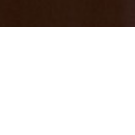
みっきー散歩⑰ 「サウナでととのう！」
今回は散策しません m(__)m
2026/07/04