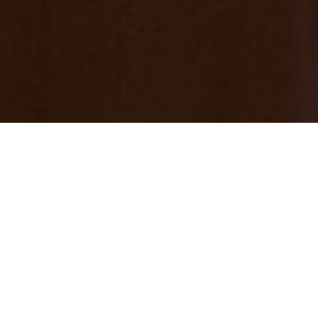
みっきー散歩⑮ 七沢の新名所！ ２０２
６年５月オープン ガラス工房「gallery 玻
璃舎（ギャラリー はりや）」
2026/06/23