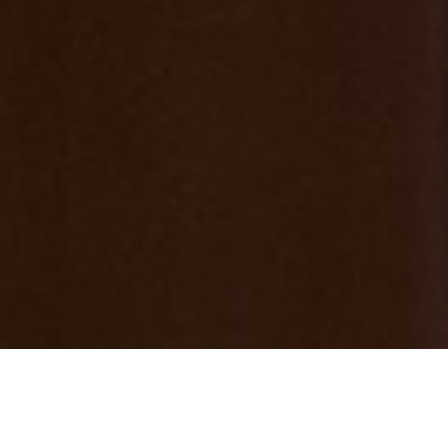
みっきー散歩⑩ 「首都圏最大級のダ