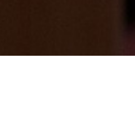
みっきー散歩⑨「NANASAWA
MARCHE（ナナサワ マルシェ）青空と
大地 七沢温泉食の市」ちょっとオシャレ
な建物！七沢荘から徒歩１５分！
2026/05/15