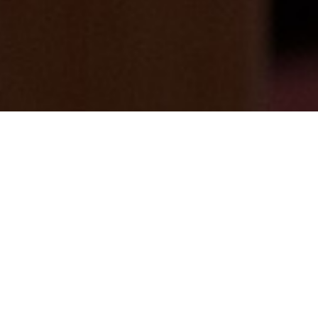
【強アルカリ温泉】の足湯でぷかぷか浮か
ぶ🍎の湯開催♪初日
2024/11/02